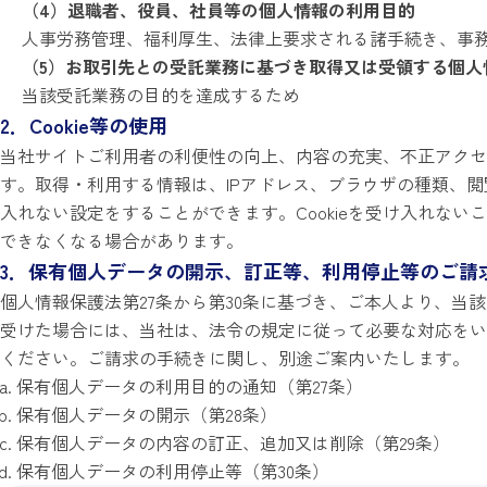
（4）退職者、役員、社員等の個人情報の利用目的
人事労務管理、福利厚生、法律上要求される諸手続き、事
（5）お取引先との受託業務に基づき取得又は受領する個人
当該受託業務の目的を達成するため
2．Cookie等の使用
当社サイトご利用者の利便性の向上、内容の充実、不正アクセス
す。取得・利用する情報は、IPアドレス、ブラウザの種類、閲
入れない設定をすることができます。Cookieを受け入れな
できなくなる場合があります。
3．保有個人データの開示、訂正等、利用停止等のご請
個人情報保護法第27条から第30条に基づき、ご本人より、当該
受けた場合には、当社は、法令の規定に従って必要な対応をい
ください。ご請求の手続きに関し、別途ご案内いたします。
保有個人データの利用目的の通知（第27条）
保有個人データの開示（第28条）
保有個人データの内容の訂正、追加又は削除（第29条）
保有個人データの利用停止等（第30条）