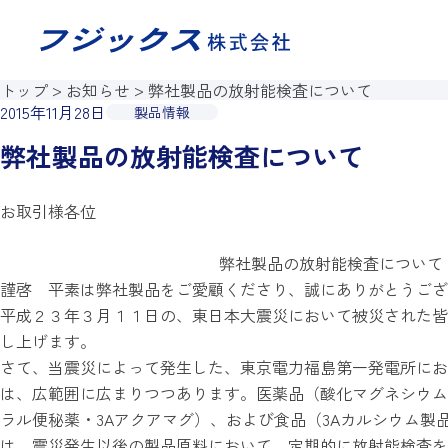
このページの本文へ移動
トップ
お知らせ
弊社製品の放射能検査について
2015年11月28日
製品情報
弊社製品の放射能検査について
お取引様各位
弊社製品の放射能検査について
謹啓 平素は弊社製品をご愛顧くださり、誠にありがとうござ
平成２３年３月１１日の、東日本大震災において被災された皆
し上げます。
さて、当震災によって発生した、東京電力福島第一発電所にお
は、広範囲に広まりつつあります。医薬品（酸化マグネシウム
ラル便秘薬・3Aアクアマグ）、および食品（3Aカルシウム製
は、震災発生以後の製品原料において、定期的に放射能検査を