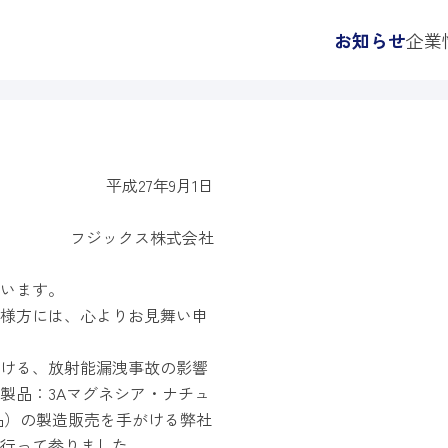
お知らせ
企業
平成27年9月1日
フジックス株式会社
います。
様方には、心よりお見舞い申
ける、放射能漏洩事故の影響
製品：3Aマグネシア・ナチュ
品）の製造販売を手がける弊社
行って参りました。