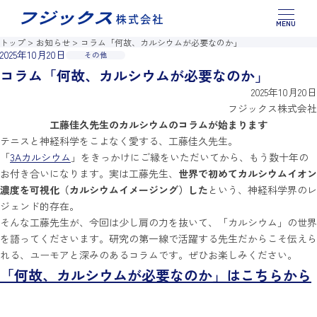
このページの本文へ移動
製品情報
トップ
お知らせ
コラム「何故、カルシウムが必要なのか」
2025年10月20日
その他
お役立ちコラム
コラム「何故、カルシウムが必要なのか」
2025年10月20日
お問い合わせ
フジックス株式会社
工藤佳久先生のカルシウムのコラムが始まります
テニスと神経科学をこよなく愛する、工藤佳久先生。
「
3Aカルシウム
」をきっかけにご縁をいただいてから、もう数十年の
お付き合いになります。実は工藤先生、
世界で初めてカルシウムイオン
濃度を可視化（カルシウムイメージング）した
という、神経科学界のレ
ジェンド的存在。
そんな工藤先生が、今回は少し肩の力を抜いて、「カルシウム」の世界
を語ってくださいます。研究の第一線で活躍する先生だからこそ伝えら
れる、ユーモアと深みのあるコラムです。ぜひお楽しみください。
「何故、カルシウムが必要なのか」はこちらから