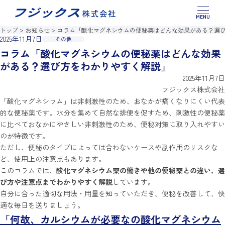
このページの本文へ移動
製品情報
トップ
お知らせ
コラム「酸化マグネシウムの便秘薬はどんな効果がある？選
2025年11月7日
その他
お役立ちコラム
コラム「酸化マグネシウムの便秘薬はどんな効果
がある？選び方をわかりやすく解説」
お問い合わせ
2025年11月7日
フジックス株式会社
「酸化マグネシウム」は非刺激性のため、おなかが痛くなりにくい代表
的な便秘薬です。水分を集めて自然な排便を促すため、刺激性の便秘薬
に比べておなかにやさしい非刺激性のため、便秘対策に取り入れやすい
のが特徴です。
ただし、便秘のタイプによっては合わないケースや副作用のリスクな
ど、使用上の注意点もあります。
このコラムでは、
酸化マグネシウム薬の働きや他の便秘薬との違い、選
び方や注意点までわかりやすく解説
しています。
自分に合った適切な用法・用量を知っていただき、便秘を改善して、快
適な毎日を送りましょう。
「何故、カルシウムが必要なの酸化マグネシウム