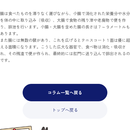
腸は食べたものを滞りなく運びながら、小腸で消化された栄養分や水分
を体の中に取り込み（吸収）、大腸で食物の残り滓や老廃物で便を作
り、排泄を行います。小腸・大腸を含めた腸の長さは７～９メートルも
あります。
また腸には無数の襞があり、これを広げるとテニスコート１面は優に超
える面積になります。こうした広大な器官で、食べ物は消化・吸収さ
れ、その残渣で便が作られ、最終的には肛門に送り込んで排出されるの
です。
コラム一覧へ戻る
トップへ戻る