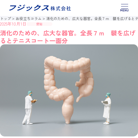
このページの本文へ移動
製品情報
トップ
お役立ちコラム
消化のための、広大な器官。全長７ｍ 襞を広げると
2025年10月1日
便秘
お役立ちコラム
消化のための、広大な器官。全長７ｍ 襞を広げ
るとテニスコート一面分
お問い合わせ