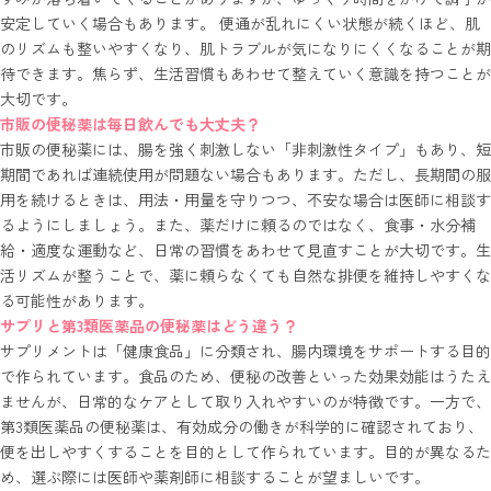
安定していく場合もあります。 便通が乱れにくい状態が続くほど、肌
のリズムも整いやすくなり、肌トラブルが気になりにくくなることが期
待できます。焦らず、生活習慣もあわせて整えていく意識を持つことが
大切です。
市販の便秘薬は毎日飲んでも大丈夫？
市販の便秘薬には、腸を強く刺激しない「非刺激性タイプ」もあり、短
期間であれば連続使用が問題ない場合もあります。ただし、長期間の服
用を続けるときは、用法・用量を守りつつ、不安な場合は医師に相談す
るようにしましょう。また、薬だけに頼るのではなく、食事・水分補
給・適度な運動など、日常の習慣をあわせて見直すことが大切です。生
活リズムが整うことで、薬に頼らなくても自然な排便を維持しやすくな
る可能性があります。
サプリと第3類医薬品の便秘薬はどう違う？
サプリメントは「健康食品」に分類され、腸内環境をサポートする目的
で作られています。食品のため、便秘の改善といった効果効能はうたえ
ませんが、日常的なケアとして取り入れやすいのが特徴です。一方で、
第3類医薬品の便秘薬は、有効成分の働きが科学的に確認されており、
便を出しやすくすることを目的として作られています。目的が異なるた
め、選ぶ際には医師や薬剤師に相談することが望ましいです。