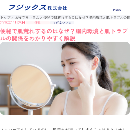
このページの本文へ移動
製品情報
トップ
お役立ちコラム
便秘で肌荒れするのはなぜ？腸内環境と肌トラブルの
2025年12月25日
便秘
マグネシウム
お役立ちコラム
便秘で肌荒れするのはなぜ？腸内環境と肌トラブ
ルの関係をわかりやすく解説
お問い合わせ
スキンケアをしているのに、肌荒れが続いてしまうことはありません