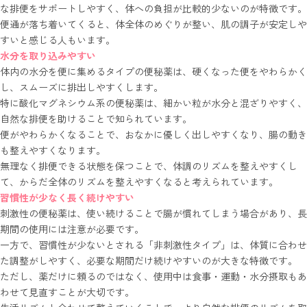
な排便をサポートしやすく、体への負担が比較的少ないのが特徴です。
便通が落ち着いてくると、体全体のめぐりが整い、肌の調子が安定しや
すいと感じる人もいます。
水分を取り込みやすい
体内の水分を便に集めるタイプの便秘薬は、硬くなった便をやわらかく
し、スムーズに排出しやすくします。
特に酸化マグネシウム系の便秘薬は、細かい粒が水分と混ざりやすく、
自然な排便を助けることで知られています。
便がやわらかくなることで、おなかに優しく出しやすくなり、腸の動き
も整えやすくなります。
無理なく排便できる状態を保つことで、体調のリズムを整えやすくし
て、からだ全体のリズムを整えやすくなると考えられています。
習慣性が少なく長く続けやすい
刺激性の便秘薬は、使い続けることで腸が慣れてしまう場合があり、長
期間の使用には注意が必要です。
一方で、習慣性が少ないとされる「非刺激性タイプ」は、体質に合わせ
た調整がしやすく、必要な期間だけ続けやすいのが大きな特徴です。
ただし、薬だけに頼るのではなく、使用中は食事・運動・水分摂取もあ
わせて見直すことが大切です。