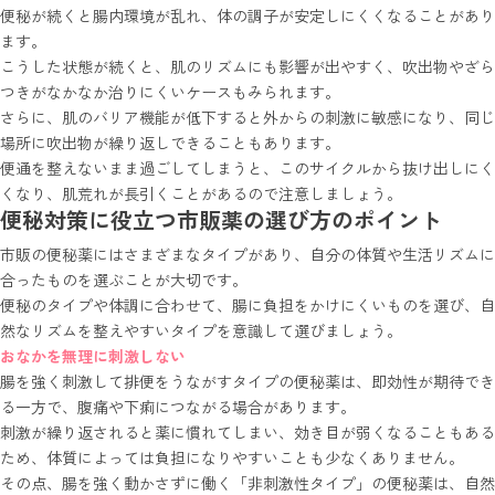
便秘が続くと腸内環境が乱れ、体の調子が安定しにくくなることがあり
ます。
こうした状態が続くと、肌のリズムにも影響が出やすく、吹出物やざら
つきがなかなか治りにくいケースもみられます。
さらに、肌のバリア機能が低下すると外からの刺激に敏感になり、同じ
場所に吹出物が繰り返しできることもあります。
便通を整えないまま過ごしてしまうと、このサイクルから抜け出しにく
くなり、肌荒れが長引くことがあるので注意しましょう。
便秘対策に役立つ市販薬の選び方のポイント
市販の便秘薬にはさまざまなタイプがあり、自分の体質や生活リズムに
合ったものを選ぶことが大切です。
便秘のタイプや体調に合わせて、腸に負担をかけにくいものを選び、自
然なリズムを整えやすいタイプを意識して選びましょう。
おなかを無理に刺激しない
腸を強く刺激して排便をうながすタイプの便秘薬は、即効性が期待でき
る一方で、腹痛や下痢につながる場合があります。
刺激が繰り返されると薬に慣れてしまい、効き目が弱くなることもある
ため、体質によっては負担になりやすいことも少なくありません。
その点、腸を強く動かさずに働く「非刺激性タイプ」の便秘薬は、自然