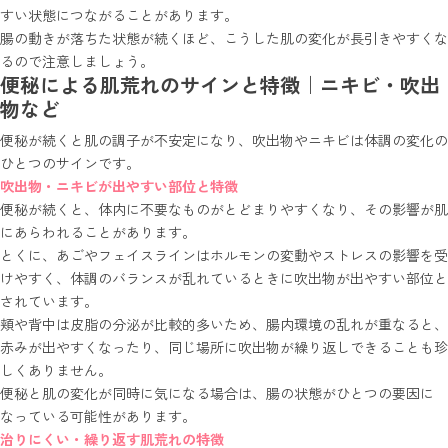
すい状態につながることがあります。
腸の動きが落ちた状態が続くほど、こうした肌の変化が長引きやすくな
るので注意しましょう。
便秘による肌荒れのサインと特徴｜ニキビ・吹出
物など
便秘が続くと肌の調子が不安定になり、吹出物やニキビは体調の変化の
ひとつのサインです。
吹出物・ニキビが出やすい部位と特徴
便秘が続くと、体内に不要なものがとどまりやすくなり、その影響が肌
にあらわれることがあります。
とくに、あごやフェイスラインはホルモンの変動やストレスの影響を受
けやすく、体調のバランスが乱れているときに吹出物が出やすい部位と
されています。
頬や背中は皮脂の分泌が比較的多いため、腸内環境の乱れが重なると、
赤みが出やすくなったり、同じ場所に吹出物が繰り返しできることも珍
しくありません。
便秘と肌の変化が同時に気になる場合は、腸の状態がひとつの要因に
なっている可能性があります。
治りにくい・繰り返す肌荒れの特徴