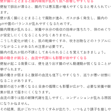
便が腸にとどまると腸内環境が乱れて肌へ影響しやすくなる
便秘で排出が滞ると、腸内では悪玉菌が増えやすくなると考えられてい
ます。
便が長く腸にとどまることで腐敗が進み、ガスが多く発生し、腸内の
pHや菌のバランスが乱れやすくなるためです。
腸内環境が乱れると、栄養や水分の吸収の効率が落ちたり、体のめぐり
が安定しにくくなることも少なくありません。
こうした変化が続くと、肌の乾燥やくすみ、吹き出物などのトラブルに
つながることがあるため注意が必要です。
腸内の乱れが肌の不調としてあらわれることを覚えておきましょう。
腸の動きが鈍ると、血流や代謝にも影響が出やすくなる
便秘が起こる背景には、便を送り出す腸のぜん動運動が弱くなることが
挙げられます。
腸の働きが弱まると腹部の血流も低下しやすくなり、巡りが悪い状態に
なることがあります。
腹部の巡りが悪くなると全身の循環にも影響が広がり、必要な栄養や酸
素が肌まで届きにくくなります。
血流の滞りは肌の新陳代謝を乱しやすく、コンディションが乱れる原因
になりかねません。
その結果、肌がごわついたりくすみが出たり、いつもより調子を崩しや