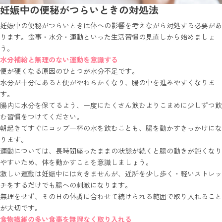
妊娠中の便秘がつらいときの対処法
妊娠中の便秘がつらいときは体への影響を考えながら対処する必要があ
ります。食事・水分・運動といった生活習慣の見直しから始めましょ
う。
水分補給と無理のない運動を意識する
便が硬くなる原因のひとつが水分不足です。
水分が十分にあると便がやわらかくなり、腸の中を進みやすくなりま
す。
腸内に水分を保てるよう、一度にたくさん飲むよりこまめに少しずつ飲
む習慣をつけてください。
朝起きてすぐにコップ一杯の水を飲むことも、腸を動かすきっかけにな
ります。
運動については、長時間座ったままの状態が続くと腸の動きが鈍くなり
やすいため、体を動かすことを意識しましょう。
激しい運動は妊娠中には向きませんが、近所を少し歩く・軽いストレッ
チをするだけでも腸への刺激になります。
無理をせず、その日の体調に合わせて続けられる範囲で取り入れること
が大切です。
食物繊維の多い食事を無理なく取り入れる