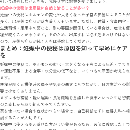
引いて改善しないときも、我慢せずに診察を受けましょう。
妊娠中の便秘は出産後に自然と治ることが多い？
妊娠中の便秘はホルモンの変化や大きくなった子宮の影響によることが
多く、出産後に症状が落ち着く人もいます。ただし、体質・食事内容・
生活習慣・服用中の薬など、別の要因が関係している場合は、産後も便
秘が続くことがあります。そのため、出産すれば必ず治るわけではない
ので、産後も症状が続くときは受診してください。
まとめ：妊娠中の便秘は原因を知って早めにケア
を
妊娠中の便秘は、ホルモンの変化・大きくなる子宮による圧迫・つわり
や運動不足による食事・水分量の低下など、いくつもの原因が考えられ
ます。
便秘が続くと排便時の痛みや気分の悪さにもつながり、日常生活への影
響は小さくありません。
まずは水分補給・軽い運動・食物繊維を意識した食事といった生活習慣
の見直しから取り組んでみてください。
薬を使いたい場合や症状がつらい場合は、自己判断せずに産婦人科へ相
談することが大切です。
妊娠中は使える薬と避けた方がよい薬があるため、医師に確認した上で