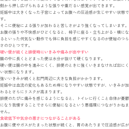
側から押し広げられるような張りや重だるい感覚が出てきます。
妊娠中は大きくなった子宮によってお腹への圧迫感が生じやすい状態で
す。
そこに便秘による張りが加わると苦しさがより強くなってしまいます。
お腹の張りや不快感がひどくなると、椅子に座る・立ち上がる・横にな
るといった何気ない動作でも体に負担を感じやすくなるのが便秘のつら
さのひとつです。
硬い便が続くと排便時にいきみや痛みが出やすい
腸の中に長くとどまった便は水分が抜けて硬くなります。
硬い便は腸の中を進みにくく、排便のときに強くいきまなければ出にく
い状態になります。
強いいきみが続くと肛門周辺に大きな負担がかかります。
妊娠中は血流の変化もあるため痔になりやすい状態ですが、いきみが加
わるとさらにリスクが高まります。
排便のたびに痛みを感じるようになると、トイレに行くこと自体が憂鬱
になり我慢することでさらに便秘になるという悪循環につながりかねま
せん。
食欲低下や気分の悪さにつながることがある
お腹に便やガスがたまった状態が続くと、胃のあたりまで圧迫感が広が