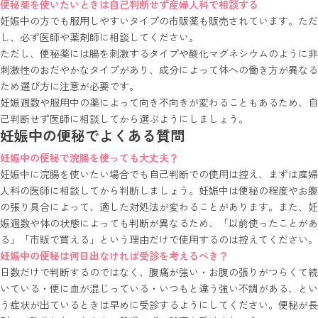
便秘薬を使いたいときは自己判断せず産婦人科で相談する
妊娠中の方でも服用しやすいタイプの市販薬も販売されています。ただ
し、必ず医師や薬剤師に相談してください。
ただし、便秘薬には腸を刺激するタイプや酸化マグネシウムのように非
刺激性のおだやかなタイプがあり、成分によって体への働き方が異なる
ため選び方に注意が必要です。
妊娠週数や服用中の薬によって向き不向きが変わることもあるため、自
己判断せず医師に相談してから選ぶようにしましょう。
妊娠中の便秘でよくある質問
妊娠中の便秘で浣腸を使っても大丈夫？
妊娠中に浣腸を使いたい場合でも自己判断での使用は控え、まずは産婦
人科の医師に相談してから判断しましょう。妊娠中は便秘の程度やお腹
の張り具合によって、適した対処法が変わることがあります。また、妊
娠週数や体の状態によっても判断が異なるため、「以前使ったことがあ
る」「市販で買える」という理由だけで使用するのは控えてください。
妊娠中の便秘は何日出なければ受診を考えるべき？
日数だけで判断するのではなく、腹痛が強い・お腹の張りがつらくて続
いている・便に血が混じっている・いつもと違う強い不調がある、とい
う症状が出ているときは早めに受診するようにしてください。便秘が長