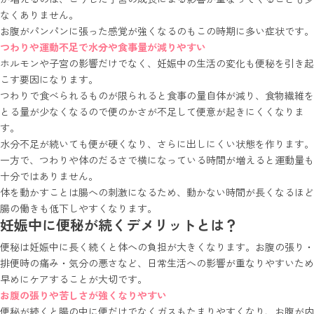
なくありません。
お腹がパンパンに張った感覚が強くなるのもこの時期に多い症状です。
つわりや運動不足で水分や食事量が減りやすい
ホルモンや子宮の影響だけでなく、妊娠中の生活の変化も便秘を引き起
こす要因になります。
つわりで食べられるものが限られると食事の量自体が減り、食物繊維を
とる量が少なくなるので便のかさが不足して便意が起きにくくなりま
す。
水分不足が続いても便が硬くなり、さらに出しにくい状態を作ります。
一方で、つわりや体のだるさで横になっている時間が増えると運動量も
十分ではありません。
体を動かすことは腸への刺激になるため、動かない時間が長くなるほど
腸の働きも低下しやすくなります。
妊娠中に便秘が続くデメリットとは？
便秘は妊娠中に長く続くと体への負担が大きくなります。お腹の張り・
排便時の痛み・気分の悪さなど、日常生活への影響が重なりやすいため
早めにケアすることが大切です。
お腹の張りや苦しさが強くなりやすい
便秘が続くと腸の中に便だけでなくガスもたまりやすくなり、お腹が内