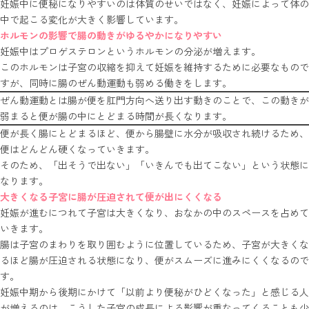
妊娠中に便秘になりやすいのは体質のせいではなく、妊娠によって体の
中で起こる変化が大きく影響しています。
ホルモンの影響で腸の動きがゆるやかになりやすい
妊娠中はプロゲステロンというホルモンの分泌が増えます。
このホルモンは子宮の収縮を抑えて妊娠を維持するために必要なもので
すが、同時に腸のぜん動運動も弱める働きをします。
ぜん動運動とは腸が便を肛門方向へ送り出す動きのことで、この動きが
弱まると便が腸の中にとどまる時間が長くなります。
便が長く腸にとどまるほど、便から腸壁に水分が吸収され続けるため、
便はどんどん硬くなっていきます。
そのため、「出そうで出ない」「いきんでも出てこない」という状態に
なります。
大きくなる子宮に腸が圧迫されて便が出にくくなる
妊娠が進むにつれて子宮は大きくなり、おなかの中のスペースを占めて
いきます。
腸は子宮のまわりを取り囲むように位置しているため、子宮が大きくな
るほど腸が圧迫される状態になり、便がスムーズに進みにくくなるので
す。
妊娠中期から後期にかけて「以前より便秘がひどくなった」と感じる人
が増えるのは、こうした子宮の成長による影響が重なってくることも少