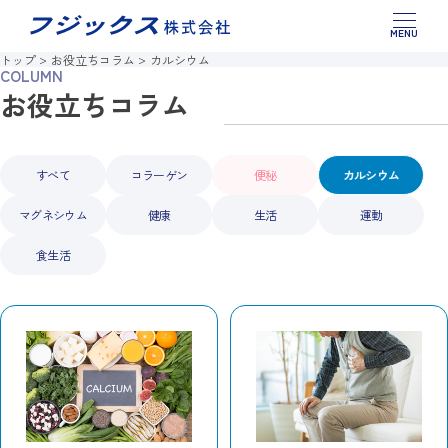
このページの本文へ移動
製品情報
トップ
お役立ちコラム
カルシウム
COLUMN
お役立ちコラム
お役立ちコラム
お問い合わせ
すべて
コラーゲン
便秘
カルシウム
マグネシウム
健康
生活
運動
食生活